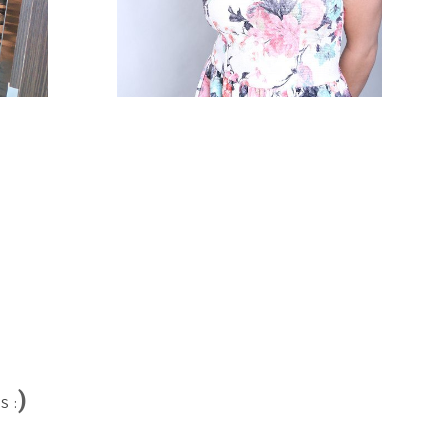
)
S :